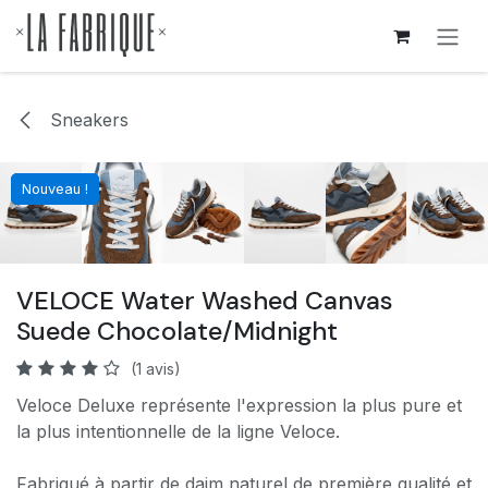
Se rendre au contenu
Sneakers
Nouveau !
Nouveau !
Nouveau !
Nouveau !
Nouveau !
Nouveau !
Nouveau !
VELOCE Water Washed Canvas
Suede Chocolate/Midnight
(1 avis)
Veloce Deluxe représente l'expression la plus pure et
la plus intentionnelle de la ligne Veloce.
Fabriqué à partir de daim naturel de première qualité et