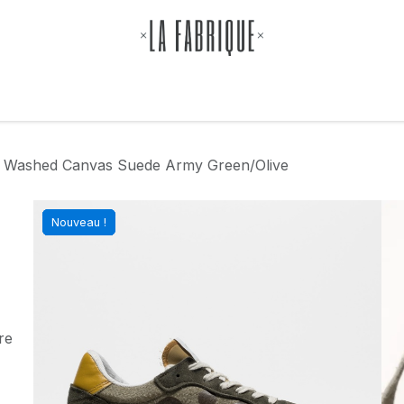
Accueil
E-Shop
Outlet
 Washed Canvas Suede Army Green/Olive
Nouveau !
Nouveau !
Nouveau !
Nouveau !
Nouveau !
re