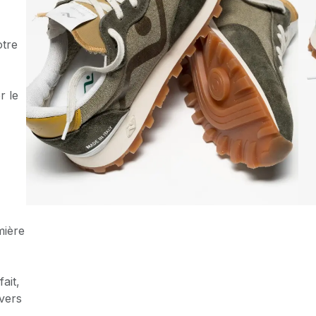
otre
r le
l
mière
ait,
vers