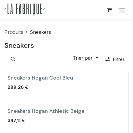
Se rendre au contenu
Produits
Sneakers
Sneakers
Trier par
Filtres
Sneakers Hogan Cool Bleu
Nouveau !
289,26
€
Sneakers Hogan Athletic Beige
Nouveau !
347,11
€